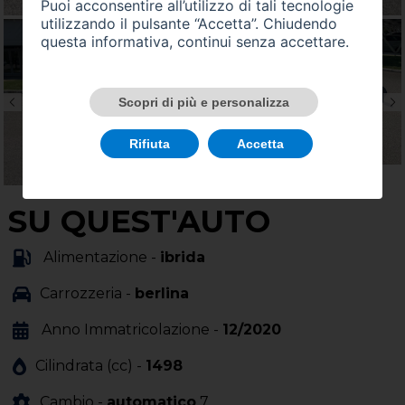
Puoi acconsentire all’utilizzo di tali tecnologie
utilizzando il pulsante “Accetta”. Chiudendo
questa informativa, continui senza accettare.
Scopri di più e personalizza
Rifiuta
Accetta
SU QUEST'AUTO
Alimentazione -
ibrida
Carrozzeria -
berlina
Anno Immatricolazione -
12/2020
Cilindrata (cc) -
1498
Cambio -
automatico
7