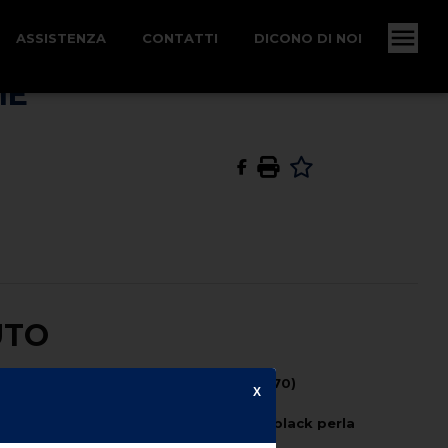
ASSISTENZA
CONTATTI
DICONO DI NOI
IE
UTO
Potenza CV (kW) -
95 (70)
X
Colore Esterno -
deep black perla