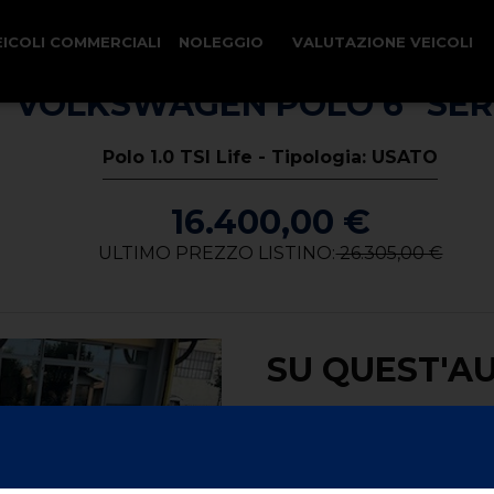
EICOLI COMMERCIALI
NOLEGGIO
VALUTAZIONE VEICOLI
VOLKSWAGEN POLO 6ª SER
Polo 1.0 TSI Life - Tipologia: USATO
16.400,00 €
ULTIMO PREZZO LISTINO:
26.305,00 €
SU QUEST'A
Alimentazione -
benzina
Carrozzeria -
berlina