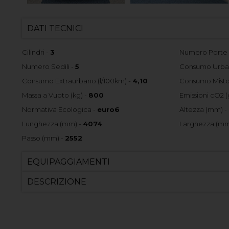
DATI TECNICI
Cilindri -
3
Numero Porte
Numero Sedili -
5
Consumo Urban
Consumo Extraurbano (l/100km) -
4,10
Consumo Misto 
Massa a Vuoto (kg) -
800
Emissioni cO2 (
Normativa Ecologica -
euro6
Altezza (mm) -
Lunghezza (mm) -
4074
Larghezza (mm
Passo (mm) -
2552
EQUIPAGGIAMENTI
DESCRIZIONE