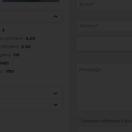
 -
5
o (l/100km) -
5,30
(l/100km) -
5,30
g/km) -
119
1451
) -
1751
Desidero effettuare il Test