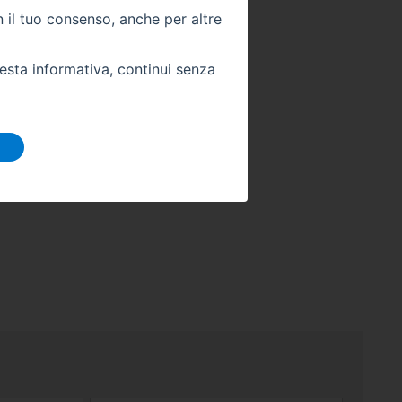
3
Colore Interno -
nero
n il tuo consenso, anche per altre
Km -
56000
uesta informativa, continui senza
 DIRETTAMENTE
ra sede: