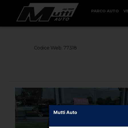
PARCO AUTO
V
< Torna Indietro
Codice Web: 77318
Mutti Auto