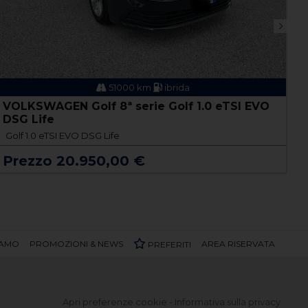
51000 km
ibrida
VOLKSWAGEN Golf 8ª serie Golf 1.0 eTSI EVO
DSG Life
V
E
Golf 1.0 eTSI EVO DSG Life
G
Prezzo 20.950,00 €
P
IAMO
PROMOZIONI & NEWS
AREA RISERVATA
PREFERITI
Apri preferenze cookie
-
Informativa sulla privacy