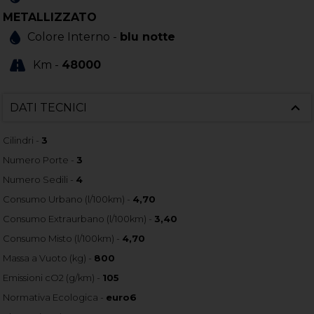
METALLIZZATO
Colore Interno -
blu notte
Km -
48000
DATI TECNICI
Cilindri -
3
Numero Porte -
3
Numero Sedili -
4
Consumo Urbano (l/100km) -
4,70
Consumo Extraurbano (l/100km) -
3,40
Consumo Misto (l/100km) -
4,70
Massa a Vuoto (kg) -
800
Emissioni cO2 (g/km) -
105
Normativa Ecologica -
euro6