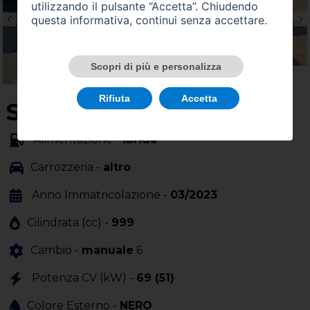
utilizzando il pulsante “Accetta”. Chiudendo
questa informativa, continui senza accettare.
Scopri di più e personalizza
Rifiuta
Accetta
SU QUEST'AUTO
Alimentazione -
ibrida
Carrozzeria -
altro
Anno Immatricolazione -
03/2023
Cilindrata (cc) -
999
Cambio -
manuale
6
Potenza CV (kW) -
69 (51)
Colore Esterno -
NERO