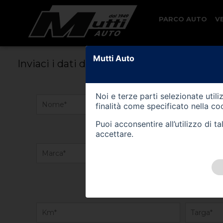
PARCO AUTO
V
VALUTA IL TUO VEICOLO
Mutti Auto
Inviaci i dati della tua vettura, il nostro 
Noi e terze parti selezionate util
finalità come specificato nella
coo
Puoi acconsentire all’utilizzo di 
accettare.