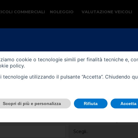
EICOLI COMMERCIALI
NOLEGGIO
VALUTAZIONE VEICOLI
Team ti contatterà per fornirti una valutazione e
izziamo cookie o tecnologie simili per finalità tecniche e, co
kie policy
.
tali tecnologie utilizzando il pulsante “Accetta”. Chiudendo q
Scopri di più e personalizza
Rifiuta
Accetta
Vendi il tuo veicolo per