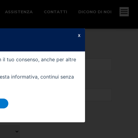
ASSISTENZA
CONTATTI
DICONO DI NOI
X
 tutte le informazioni
n il tuo consenso, anche per altre
uesta informativa, continui senza