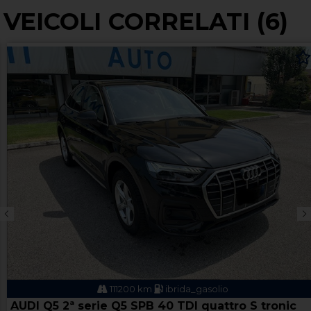
VEICOLI CORRELATI (6)
111200 km
ibrida_gasolio
AUDI Q5 2ª serie Q5 SPB 40 TDI quattro S tronic