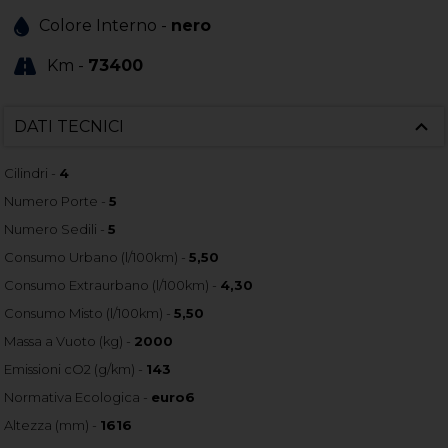
Colore Interno -
nero
Km -
73400
DATI TECNICI
Cilindri -
4
Numero Porte -
5
Numero Sedili -
5
Consumo Urbano (l/100km) -
5,50
Consumo Extraurbano (l/100km) -
4,30
Consumo Misto (l/100km) -
5,50
Massa a Vuoto (kg) -
2000
Emissioni cO2 (g/km) -
143
Normativa Ecologica -
euro6
Altezza (mm) -
1616