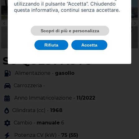
utilizzando il pulsante “Accetta”. Chiudendo
questa informativa, continui senza accettare.
Scopri di più e personalizza
Rifiuta
Accetta
SU QUEST'AUTO
Alimentazione -
gasolio
Carrozzeria -
Anno Immatricolazione -
11/2022
Cilindrata (cc) -
1968
Cambio -
manuale
6
Potenza CV (kW) -
75 (55)