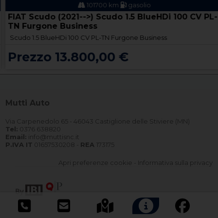
101700 km
gasolio
FIAT Scudo (2021-->) Scudo 1.5 BlueHDi 100 CV PL-
TN Furgone Business
Scudo 1.5 BlueHDi 100 CV PL-TN Furgone Business
Prezzo 13.800,00 €
Mutti Auto
Via Carpenedolo 65 - 46043 Castiglione delle Stiviere (MN)
Tel:
0376 638820
Email:
info@muttisnc.it
P.IVA IT
01657530208 -
REA
173175
Apri preferenze cookie
-
Informativa sulla privacy