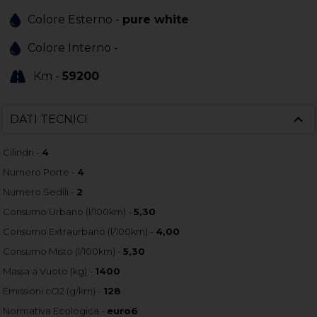
Colore Esterno -
pure white
Colore Interno -
Km -
59200
DATI TECNICI
Cilindri -
4
Numero Porte -
4
Numero Sedili -
2
Consumo Urbano (l/100km) -
5,30
Consumo Extraurbano (l/100km) -
4,00
Consumo Misto (l/100km) -
5,30
Massa a Vuoto (kg) -
1400
Emissioni cO2 (g/km) -
128
Normativa Ecologica -
euro6